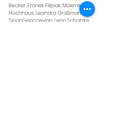
Becker, Franek Filipiak, Maximilian 
Hochhaus, Leandra Graßmann, 
SinanGencceylan, Lenn Schatzke
Bild zur Meldung: Wer gewinnt? 
WIR!!!