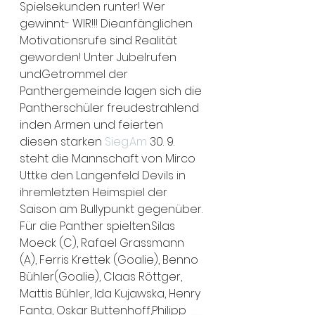
Spielsekunden runter! Wer 
gewinnt- WIR!!! Dieanfänglichen 
Motivationsrufe sind Realität 
geworden! Unter Jubelrufen 
undGetrommel der 
Panthergemeinde lagen sich die 
Pantherschüler freudestrahlend 
inden Armen und feierten 
diesen starken 
Sieg.Am
 30. 9. 
steht die Mannschaft von Mirco 
Uttke den Langenfeld Devils in 
ihremletzten Heimspiel der 
Saison am Bullypunkt gegenüber.
Für die Panther spielten.Silas 
Moeck (C), Rafael Grassmann 
(A), Ferris Krettek (Goalie), Benno 
Bühler(Goalie), Claas Röttger, 
Mattis Bühler, Ida Kujawska, Henry 
Fanta, Oskar Buttenhoff,Philipp 