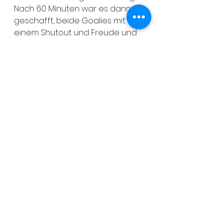
Nach 60 Minuten war es dann 
geschafft, beide Goalies mit 
einem Shutout und Freude und 
Erleichterung pur bei Allen.
Für die Panther haben gespielt:
(C) Hochhaus, Maximilian ; (A) 
Weißenborn, Noah Lewin ; (G) 
Biester, Josy Marie ; (G) Wermuth, 
Mina ; Kujawska, Ida ; Jakubczik, 
Luis ; Jakubczik, Matteo ; Prätor, 
Adrian ; Schäfer, Mattis Paul
Das nächste Spiel der Schüler 1 
ist ein Heimspiel 22.03.26, zu Gast 
ist das Team der Düsseldorf 
Rams