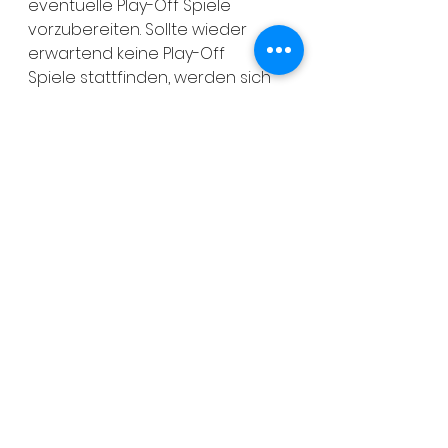
eventuelle Play-Off Spiele 
vorzubereiten. Sollte wieder 
erwartend keine Play-Off
Spiele stattfinden, werden sich 
die Panther für die U13-DM in 
eigener Halle
vorbereiten. Die deutsche 
Meisterschaft für die jungen 
Raubkatzen finden am 1.
Adventwochenende in der 
Wedemark Halle statt.
Alle ansehen
Aktuelle Beiträge