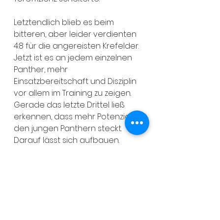
Letztendlich blieb es beim 
bitteren, aber leider verdienten 
4:8 für die angereisten Krefelder.  
Jetzt ist es an jedem einzelnen 
Panther, mehr 
Einsatzbereitschaft und Disziplin 
vor allem im Training zu zeigen. 
Gerade das letzte Drittel ließ 
erkennen, dass mehr Potenzial in 
den jungen Panthern steckt. 
Darauf lässt sich aufbauen.
Für die Panther spielten: 
Silas Moeck (C) (1/1), Oskar 
Butenhoff (A) (0/2), Ferris Krettek 
(G) (x/x/-), Benno Bühler (-/-/x), 
Mattis Bühler (1/0), Henry Fanta 